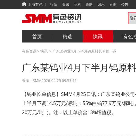
上海有色
行情
资讯
商机
策略
因思
直播
公告
首页
精选
快讯
有色
有色资讯
>
快讯
>
广东某钨业4月下半月钨原料长单价下调
广东某钨业4月下半月钨原
来源：
SMM
2026-04-25 09:53:45
【钨业长单信息】SMM4月25日讯：广东某钨业公司
上半月下调14.5万元/标吨；55%白钨77.9万元/标
20万元/吨（。注：以上单价含13%增值税。