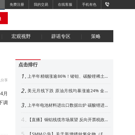
免费注册
我的交易
在线客服
手机有色
宏观视野
辟谣专区
策略
点击排行
1
上半年精铟涨逾86%！锗钼、碳酸锂稀土紧
分享
随其后 下半年金属市场展望【SMM专题】
2
美元月线下跌 原油月线均暴涨逾24% 金属
4月
外强内弱 铜铝、金月线收阳【隔夜行情】
下调
3
上半年电池材料进出口数据出炉 碳酸锂进口
增超50% 其他环节如何【SMM专题】
4
【直播】铜铝线缆市场展望 反向开票税政形
势解析 衍生品风控、AI算力产业机遇解读
5
【SMM公告】关于新增镨钕氧化物（FOB