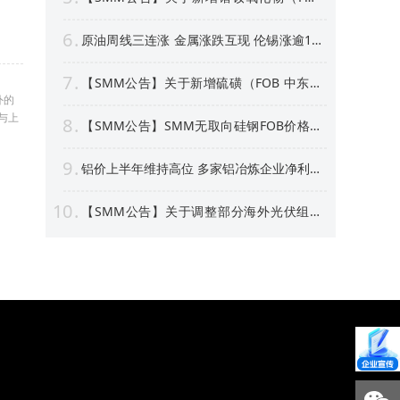
中国）等4个稀土行业价格点公告
6
原油周线三连涨 金属涨跌互现 伦锡涨逾1%
沪银周线上涨逾4% 【隔夜行情】
7
【SMM公告】关于新增硫磺（FOB 中东）
价格点的公告
外的
与上
8
【SMM公告】SMM无取向硅钢FOB价格点
及数据库停更及上新
9
铝价上半年维持高位 多家铝冶炼企业净利预
喜 部分标的股价创新高！【SMM专题】
10
【SMM公告】关于调整部分海外光伏组件
价格点名称及方法论表述的公告