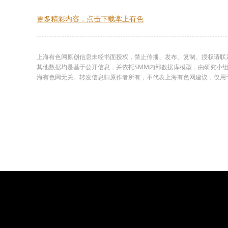
更多精彩内容，点击下载掌上有色
上海有色网原创信息未经书面授权，禁止传播、发布、复制。授权请联系02
其他数据均是基于公开信息，并依托SMM内部数据库模型，由研究小
海有色网无关。转发信息归原作者所有，不代表上海有色网建议，仅用于学习