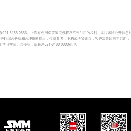
1-3133 0333。上海有色网保留追究侵权及不当引用的权利。本快讯除公开信息
组进行综合分析和合理推断得出，仅供参考，不构成决策建议，客户决策应自主判断，
交流。若侵权，请联系021-3133 0333处理。