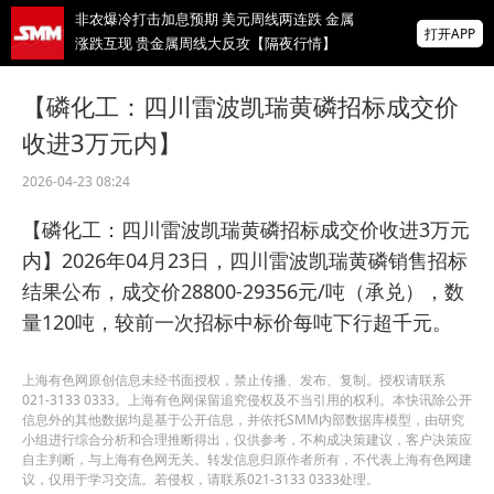
非农爆冷打击加息预期 美元周线两连跌 金属
打开APP
涨跌互现 贵金属周线大反攻【隔夜行情】
2026 SMM锌业大会圆满落幕！大咖云集 共
【磷化工：四川雷波凯瑞黄磷招标成交价
寻锌行业破局发展新机遇
收进3万元内】
美国拟投30亿美元扶持关键矿产
2026-04-23 08:24
掌上有色
【磷化工：四川雷波凯瑞黄磷招标成交价收进3万元
为有色行业打造的神器
内】2026年04月23日，四川雷波凯瑞黄磷销售招标
结果公布，成交价28800-29356元/吨（承兑），数
量120吨，较前一次招标中标价每吨下行超千元。
上海有色网原创信息未经书面授权，禁止传播、发布、复制。授权请联系
021-3133 0333。上海有色网保留追究侵权及不当引用的权利。本快讯除公开
信息外的其他数据均是基于公开信息，并依托SMM内部数据库模型，由研究
小组进行综合分析和合理推断得出，仅供参考，不构成决策建议，客户决策应
自主判断，与上海有色网无关。转发信息归原作者所有，不代表上海有色网建
议，仅用于学习交流。若侵权，请联系021-3133 0333处理。