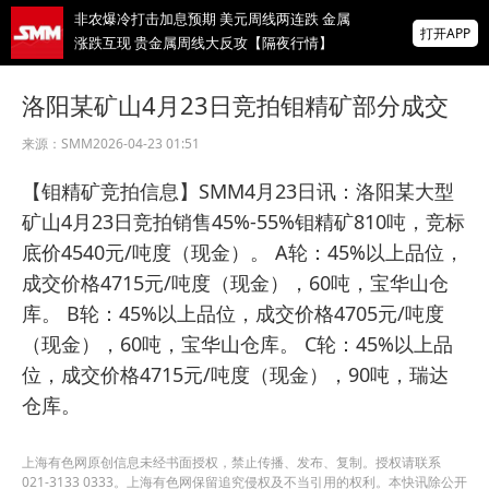
非农爆冷打击加息预期 美元周线两连跌 金属
打开APP
涨跌互现 贵金属周线大反攻【隔夜行情】
2026 SMM锌业大会圆满落幕！大咖云集 共
洛阳某矿山4月23日竞拍钼精矿部分成交
寻锌行业破局发展新机遇
来源：
SMM
2026-04-23 01:51
美国拟投30亿美元扶持关键矿产
【钼精矿竞拍信息】SMM4月23日讯：洛阳某大型
掌上有色
矿山4月23日竞拍销售45%-55%钼精矿810吨，竞标
为有色行业打造的神器
底价4540元/吨度（现金）。 A轮：45%以上品位，
成交价格4715元/吨度（现金），60吨，宝华山仓
库。 B轮：45%以上品位，成交价格4705元/吨度
（现金），60吨，宝华山仓库。 C轮：45%以上品
位，成交价格4715元/吨度（现金），90吨，瑞达
仓库。
上海有色网原创信息未经书面授权，禁止传播、发布、复制。授权请联系
021-3133 0333。上海有色网保留追究侵权及不当引用的权利。本快讯除公开