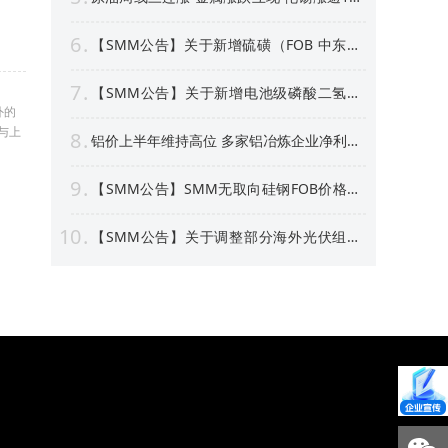
沪银周线上涨逾4% 【隔夜行情】
6
【SMM公告】关于新增硫磺（FOB 中东）
价格点的公告
7
【SMM公告】关于新增电池级磷酸二氢锂
价格点的公告
外的
与上
8
铝价上半年维持高位 多家铝冶炼企业净利预
喜 部分标的股价创新高！【SMM专题】
9
【SMM公告】SMM无取向硅钢FOB价格点
及数据库停更及上新
10
【SMM公告】关于调整部分海外光伏组件
价格点名称及方法论表述的公告