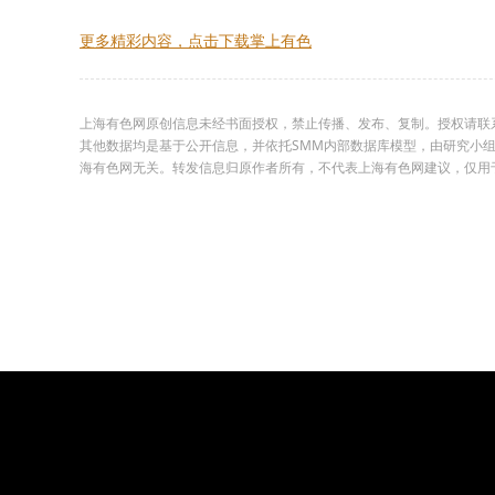
更多精彩内容，点击下载掌上有色
上海有色网原创信息未经书面授权，禁止传播、发布、复制。授权请联系02
其他数据均是基于公开信息，并依托SMM内部数据库模型，由研究小
海有色网无关。转发信息归原作者所有，不代表上海有色网建议，仅用于学习