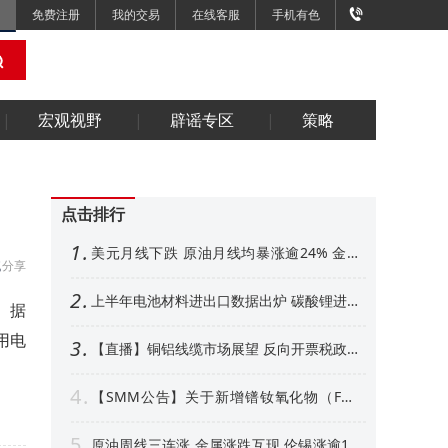
免费注册
我的交易
在线客服
手机有色
宏观视野
辟谣专区
策略
点击排行
1
美元月线下跌 原油月线均暴涨逾24% 金属
分享
外强内弱 铜铝、金月线收阳【隔夜行情】
2
上半年电池材料进出口数据出炉 碳酸锂进口
。据
增超50% 其他环节如何【SMM专题】
用电
3
【直播】铜铝线缆市场展望 反向开票税政形
势解析 衍生品风控、AI算力产业机遇解读
4
【SMM公告】关于新增镨钕氧化物（FOB
中国）等4个稀土行业价格点公告
5
原油周线三连涨 金属涨跌互现 伦锡涨逾1%