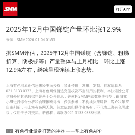
供应偏紧支撑锗价年内大涨近78% 后市将如
打开APP
何演绎？【SMM评论】
前7个月机电产品进出口大幅走高！集成电路
2025年12月中国锑锭产量环比涨12.9%
出口近乎翻倍！【SMM专题】
来源：
SMM
2026-01-04 01:53
特雷克金属：弗洛伦斯铜矿下半年产量需增
至约三倍，才能实现全年产量目标
据SMM评估，2025年12月中国锑锭（含锑锭、粗锑
折算、阴极锑等）产量整体与上月相比，环比上涨
12.9%左右，继续呈现连续上涨态势。
上海有色网原创信息未经书面授权，禁止传播、发布、复制。授权请联系
021-3133 0333。上海有色网保留追究侵权及不当引用的权利。本快讯除公开
信息外的其他数据均是基于公开信息，并依托SMM内部数据库模型，由研究
小组进行综合分析和合理推断得出，仅供参考，不构成决策建议，客户决策应
自主判断，与上海有色网无关。转发信息归原作者所有，不代表上海有色网建
议，仅用于学习交流。若侵权，请联系021-3133 0333处理。
有色行业量身打造的神器 ——掌上有色APP