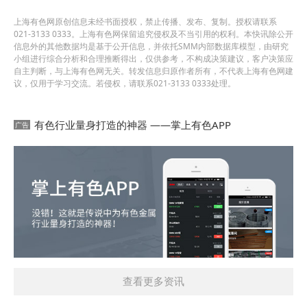
上海有色网原创信息未经书面授权，禁止传播、发布、复制。授权请联系
021-3133 0333。上海有色网保留追究侵权及不当引用的权利。本快讯除公开
信息外的其他数据均是基于公开信息，并依托SMM内部数据库模型，由研究
小组进行综合分析和合理推断得出，仅供参考，不构成决策建议，客户决策应
自主判断，与上海有色网无关。转发信息归原作者所有，不代表上海有色网建
议，仅用于学习交流。若侵权，请联系021-3133 0333处理。
有色行业量身打造的神器 ——掌上有色APP
查看更多资讯