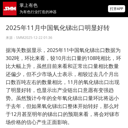
掌上有色
为有色行业打造的神器
打开APP
爆冷！美国7月非农就业人数意外减少2.3万
前两月就业下修10.3万人
2025年11月中国氧化锑出口明显好转
非农爆冷打击加息预期，美股高开，光通信
来源：
SMM
2025-12-22 01:36
概念股普涨，现货黄金突破4350
据海关数据显示，2025年11中国氧化锑出口数据为
北京楼市新政：非京籍五环内社保满1年即可
302吨，环比来看，较10月出口量的108吨相比，环
购房 适度提高公积金最高贷款额度
比大幅上升，虽然目前来看和正常出口量相比数量
还偏少，但不少市场人士表示，相较过去几个月出
口数百吨左右的数量相比，11月的氧化锑出口出现
了明显好转，也显示出产业链出口意愿有变强趋
势。虽然预计今年的全年氧化锑出口量环比将远小
于去年，但如果氧化锑出口整体开始转好，那么对
于12月甚至明年的锑出口的预期来看，将会对锑市
场价格的信心产生正面影响。