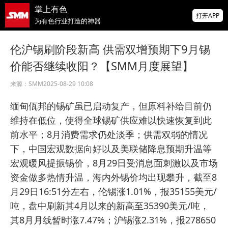
掌上有色
为有色行业打造的神器
打开APP
北方稀土：长期来看 随着新能源等增量需求
持续释放稳步发展 稀土价格得到有力支撑
伦沪锡刷阶段新高 供需双增预期下9月锡
价能否继续收阳？【SMM月度展望】
SMM新增菲律宾低品位红土镍矿价格点
来源：
SMM
2025-08-29 10:08
北京进一步优化房地产政策 房地产板块上涨
缅甸佤邦的锡矿虽已启动复产，但原料补给目前仍
京投发展、金科股份涨停【SMM快讯】
维持在低位，使得全球锡矿供应难以快速恢复到此
前水平；8月消费需求仍处淡季；供需双弱的情况
下，中国宏观数据向好以及美联储降息预期升温等
宏观暖风提振锡价，8月29日受消息面刺激以及市场
资金做多热情升温，海内外锡价均出现攀升，截至8
月29日16:51分左右，伦锡涨1.01%，报35155美元/
吨，盘中刷新其4月以来的新高至35390美元/吨，
其8月月线暂时涨7.47%；沪锡涨2.31%，报278650