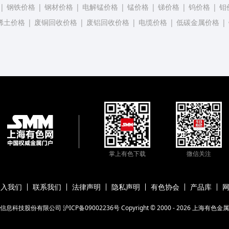
|
钢铁价格
|
钢材价格
|
电解锰价格
|
锰价格
|
锑价格
|
钨价格
|
钼
稀土价格
|
废铜回收价格
|
废铝回收价格
|
电缆价格
|
低碳金属价格
|
掌上有色下载
微信关注
加入我们
联系我们
法律声明
隐私声明
有色协会
产品库
信息科技股份有限公司
沪ICP备09002236号
Copyright © 2000 -
2026
上海有色金属