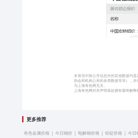
本资讯中除公开信息外的其他数据均是
协会和机构公布的各类数据等等），并
与上海有色网无关。
上海有色网对本声明条款拥有最终解释
更多推荐
有色金属价格
|
今日铜价
|
电解铜价格
|
铝锭价格
|
今日