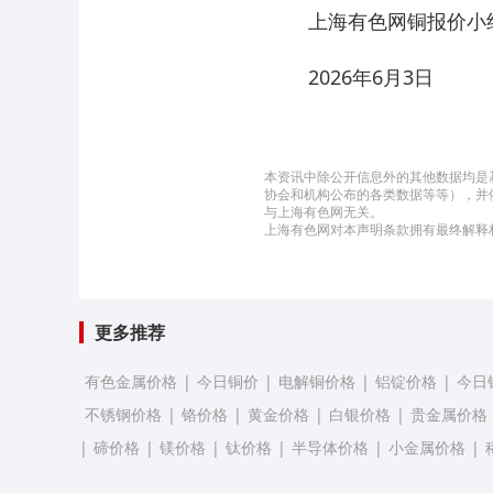
上海有色网铜报价
2026年6月3日
本资讯中除公开信息外的其他数据均是
协会和机构公布的各类数据等等），并
与上海有色网无关。
上海有色网对本声明条款拥有最终解释
更多推荐
有色金属价格
|
今日铜价
|
电解铜价格
|
铝锭价格
|
今日
不锈钢价格
|
铬价格
|
黄金价格
|
白银价格
|
贵金属价格
|
碲价格
|
镁价格
|
钛价格
|
半导体价格
|
小金属价格
|