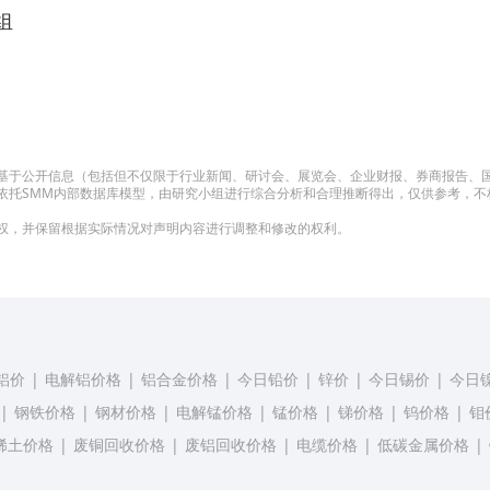
小组
基于公开信息（包括但不仅限于行业新闻、研讨会、展览会、企业财报、券商报告、
依托SMM内部数据库模型，由研究小组进行综合分析和合理推断得出，仅供参考，不
权，并保留根据实际情况对声明内容进行调整和修改的权利。
铝价
|
电解铝价格
|
铝合金价格
|
今日铅价
|
锌价
|
今日锡价
|
今日
|
钢铁价格
|
钢材价格
|
电解锰价格
|
锰价格
|
锑价格
|
钨价格
|
钼
稀土价格
|
废铜回收价格
|
废铝回收价格
|
电缆价格
|
低碳金属价格
|