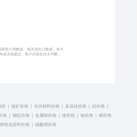
国家统计局数据、海关进出口数据、各大
构成决策建议，客户决策应自主判断，
镍价
|
镍矿价格
|
光伏材料价格
|
多晶硅价格
|
硅价格
|
价格
|
铟锭价格
|
金属镓价格
|
锗价格
|
铋价格
|
硒价格
锂电池原料价格
|
碳酸锂价格