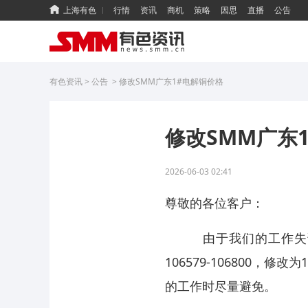
上海有色
行情
资讯
商机
策略
因思
直播
公告
有色资讯
>
公告
>
修改SMM广东1#电解铜价格
修改SMM广东
2026-06-03 02:41
尊敬的各位客户：
由于我们的工作失误，在
106579-106800，
的工作时尽量避免。