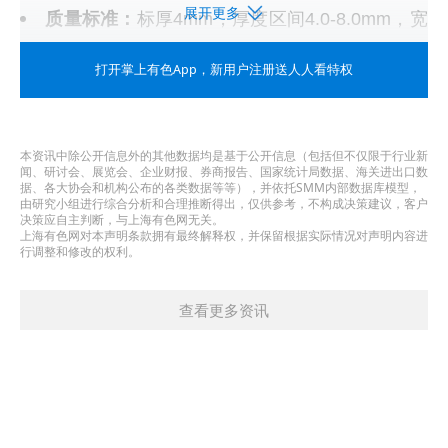
展开更多
质量标准：
标厚4mm，厚度区间4.0-8.0mm，宽
度1520mm，毛边，符合ASTM A480/A480M
打开掌上有色App
，新用户注册送人人看特权
定义：
送到成交价
单位：
令吉/吨
本资讯中除公开信息外的其他数据均是基于公开信息（包括但不仅限于行业新
最小成交量级：
最小20吨
闻、研讨会、展览会、企业财报、券商报告、国家统计局数据、海关进出口数
据、各大协会和机构公布的各类数据等等），并依托SMM内部数据库模型，
交付期限：
30天内
由研究小组进行综合分析和合理推断得出，仅供参考，不构成决策建议，客户
决策应自主判断，与上海有色网无关。
发布时间：
工作日，马来西亚时间上午12点
上海有色网对本声明条款拥有最终解释权，并保留根据实际情况对声明内容进
行调整和修改的权利。
付款条件：
以马来西亚令吉结算的现金、L/C、
或其他常规支付方式
查看更多资讯
品名：马来西亚 304/2B卷-毛边
质量标准：
标厚2mm，厚度区间1.5-2.0mm，宽
度1240mm，毛边，符合ASTM A480/A480M