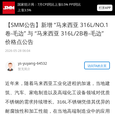
国家统计局：7月CPI同比上涨0.5% PPI同比
打开APP
上涨3.5%
非农爆冷打击加息预期 美元周线两连跌 金属
【SMM公告】新增 “马来西亚 316L/NO.1
涨跌互现 贵金属周线大反攻【隔夜行情】
卷-毛边” 与 “马来西亚 316L/2B卷-毛边”
2026 SMM锌业大会圆满落幕！大咖云集 共
价格点公告
寻锌行业破局发展新机遇
掌上有色
2026-05-28 06:04
为有色行业打造的神器
ys-yuyang-64532
访问TA的主页
暂无简介
近年来，随着马来西亚工业化进程的加速，当地建
筑、汽车、家电制造以及高端化工设备领域对优质
不锈钢的需求持续增长。316L不锈钢凭借其优异的
耐腐蚀性和加工性能，在当地高端制造业中的应用