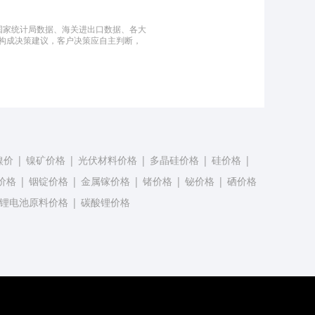
国家统计局数据、海关进出口数据、各大
构成决策建议，客户决策应自主判断，
镍价
|
镍矿价格
|
光伏材料价格
|
多晶硅价格
|
硅价格
|
价格
|
铟锭价格
|
金属镓价格
|
锗价格
|
铋价格
|
硒价格
锂电池原料价格
|
碳酸锂价格