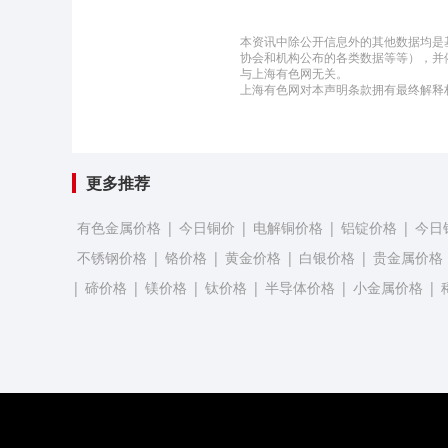
本资讯中除公开信息外的其他数据均是
协会和机构公布的各类数据等等），并
与上海有色网无关。
上海有色网对本声明条款拥有最终解释
更多推荐
有色金属价格
|
今日铜价
|
电解铜价格
|
铝锭价格
|
今日
不锈钢价格
|
铬价格
|
黄金价格
|
白银价格
|
贵金属价格
|
碲价格
|
镁价格
|
钛价格
|
半导体价格
|
小金属价格
|