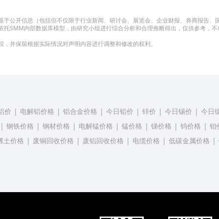
基于公开信息（包括但不仅限于行业新闻、研讨会、展览会、企业财报、券商报告、
依托SMM内部数据库模型，由研究小组进行综合分析和合理推断得出，仅供参考，不
权，并保留根据实际情况对声明内容进行调整和修改的权利。
铝价
|
电解铝价格
|
铝合金价格
|
今日铅价
|
锌价
|
今日锡价
|
今日
|
钢铁价格
|
钢材价格
|
电解锰价格
|
锰价格
|
锑价格
|
钨价格
|
钼
稀土价格
|
废铜回收价格
|
废铝回收价格
|
电缆价格
|
低碳金属价格
|