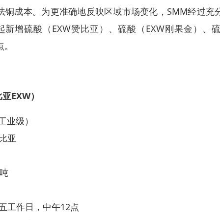
法铜成本。为更准确地反映区域市场变化，SMM经过充
5日起新增硫酸（EXW赞比亚）、硫酸（EXW刚果金）、
点。
亚EXW）
（工业级）
比亚
5吨
五工作日，中午12点