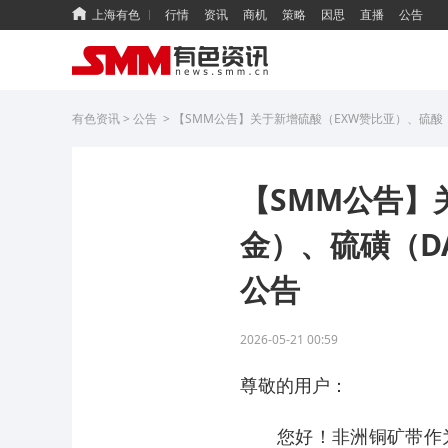
上海有色
行情
资讯
商机
策略
因思
直播
公告
有色资讯
>
公告
>
【SMM公告】关于新增硫酸（EXW赞比亚）、硫酸
【SMM公告】
金）、硫磺（D
公告
2026-05-21 00:59
尊敬的用户：
您好！非洲铜矿带作为