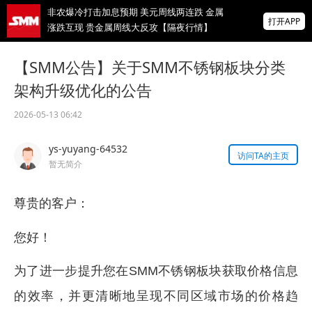
非农爆冷打击加息预期 美元周线两连跌 金属
打开APP
涨跌互现 贵金属周线大反攻【隔夜行情】
2026 SMM锌业大会圆满落幕！大咖云集 共
【SMM公告】关于SMM不锈钢板块分类
寻锌行业破局发展新机遇
架构升级优化的公告
美国拟投30亿美元扶持关键矿产
2026-05-13 06:42
掌上有色
ys-yuyang-64532
为有色行业打造的神器
访问TA的主页
暂无简介
尊贵的客户：
您好！
为了进一步提升您在SMM不锈钢板块获取价格信息
的效率，并更清晰地呈现不同区域市场的价格趋