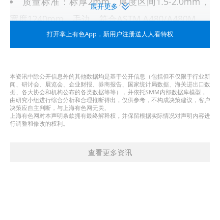
质量标准：标厚2mm，厚度区间1.5-2.0mm，
展开更多
宽度1240mm，毛边，符合ASTM A480/A480M
定义：印度尼西亚主要港口离岸价
打开掌上有色App
，新用户注册送人人看特权
单位：美元/吨
最小成交量级：最小20吨
本资讯中除公开信息外的其他数据均是基于公开信息（包括但不仅限于行业新
闻、研讨会、展览会、企业财报、券商报告、国家统计局数据、海关进出口数
交付期限：1-3个月
据、各大协会和机构公布的各类数据等等），并依托SMM内部数据库模型，
由研究小组进行综合分析和合理推断得出，仅供参考，不构成决策建议，客户
发布时间： 工作日,雅加达时间早上11点
决策应自主判断，与上海有色网无关。
上海有色网对本声明条款拥有最终解释权，并保留根据实际情况对声明内容进
付款条件：以美元结算的即期信用证或T/T, 或其
行调整和修改的权利。
他常规支付方式
查看更多资讯
品名：印尼304/NO.1卷-毛边（FOB）
质量标准：标厚4mm，厚度区间4.0-8.0mm，
宽度1520mm，毛边，符合ASTM A480/A480M