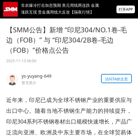
非农爆冷打击加息预期 美元周线两连跌 金属
打开APP
涨跌互现 贵金属周线大反攻【隔夜行情】
2026 SMM锌业大会圆满落幕！大咖云集 共
【SMM公告】新增 “印尼304/NO.1卷-毛
寻锌行业破局发展新机遇
边（FOB）” 与 “印尼304/2B卷-毛边
美国拟投30亿美元扶持关键矿产
（FOB）”价格点公告
掌上有色
2025-11-13 06:00
为有色行业打造的神器
ys-yuyang-649
访问TA的主页
暂无简介
近年来，印尼已成为全球不锈钢产业的重要供应与
出口中心。随着当地不锈钢生产能力的持续提升，
印尼304系列不锈钢卷材出口规模快速增长，产品广
泛流向亚洲、欧洲及中东主要市场，在全球贸易体