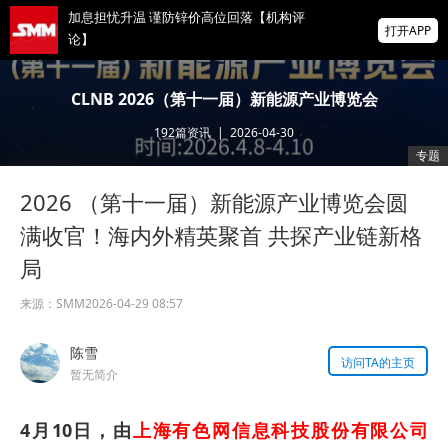
加息担忧升温 谨防锌价高位回落【机构评
打开APP
论】
乐观情绪下滑 铅价走势回归基本面【机构评
CLNB 2026（第十一届）新能源产业博览会
论】
192
篇资讯
|
2026-04-30
加拿大总理卡尼：铝价走势为与特朗普达成
专题
贸易协议打开窗口
2026 （第十一届）新能源产业博览会圆
掌上有色
为有色行业打造的神器
满收官！海内外精英聚首 共探产业链新格
局
来源：
SMM
2026-04-29 08:57
陈雪
访问TA的主页
暂无简介
4月10日，由
上海有色网信息科技股份有限公司