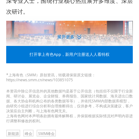
深专业人士，围绕行业核心热点展开多维度、深层
次研讨。
展开更多
打开掌上有色App
，新用户注册送人人看特权
*上海有色（SMM）原创资讯，转载请保留原文链接：
本次研讨议题涵盖了全球宏观格局与产业战略、新
https://news.smm.cn/news/103851075
能源矿产供需与投资逻辑、动力电池核心材料与前
本资讯中除公开信息外的其他数据均是基于公开信息（包括但不仅限于行业新
闻、研讨会、展览会、企业财报、券商报告、国家统计局数据、海关进出口数
沿技术、光伏高效发展与国际贸易、电力市场与能
据、各大协会和机构公布的各类数据等等），并依托SMM内部数据库模型，
由研究小组进行综合分析和合理推断得出，仅供参考，不构成决策建议，客户
决策应自主判断，与上海有色网无关。
源转型、储能及锂电回收产业前瞻多个方向，嘉宾
上海有色网对本声明条款拥有最终解释权，并保留根据实际情况对声明内容进
行调整和修改的权利。
们围绕
见证逆潮丨全球资产逻辑大变局的思考、新
能源产业十年跃迁与未来十年供需重构、中国新能
新能源
峰会
SMM峰会