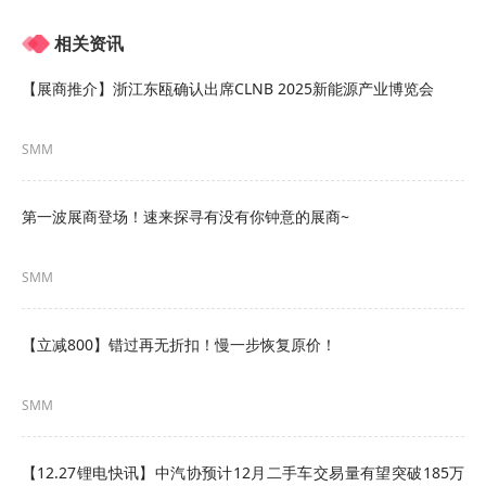
源汽车的技术突围与全球化布局、能源储存和转换
相关资讯
中的前沿热点电池发展、“三期”叠加下新能源矿产
【展商推介】浙江东瓯确认出席CLNB 2025新能源产业博览会
形势之思辨、全国统一电力市场带来的机遇与挑
战、2025光储行业回顾与2026趋势展望：政策、技
SMM
术与应用市场、2026年，新变量下的碳酸锂的供需
格局及展望，全球动力与储能市场展望，双核驱
第一波展商登场！速来探寻有没有你钟意的展商~
动，硅基负极未来需求展望，光伏电池技术发展现
SMM
状及未来趋势分析，从规模到价值：高效组件引领
光伏行业进入高质量发展新周期，高效光伏赋能东
【立减800】错过再无折扣！慢一步恢复原价！
南亚可持续发展，国际贸易环境、政策影响
下:TOPCon组件出口的产品与市场策略，储能产业
SMM
发展情况解析及中长期发展预测，未来10年全球锂
【12.27锂电快讯】中汽协预计12月二手车交易量有望突破185万
电池回收市场容量预测，固态电池海外市场发展态