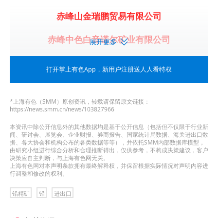
赤峰山金瑞鹏贸易有限公司
赤峰中色白音诺尔矿业有限公司
展开更多
赤峰中色锌业有限公司
打开掌上有色App
，新用户注册送人人看特权
东岭集团股份有限公司
*上海有色（SMM）原创资讯，转载请保留原文链接：
根河市森鑫矿业开发有限责任公司
https://news.smm.cn/news/103827966
本资讯中除公开信息外的其他数据均是基于公开信息（包括但不仅限于行业新
广西高峰矿业有限责任公司
闻、研讨会、展览会、企业财报、券商报告、国家统计局数据、海关进出口数
据、各大协会和机构公布的各类数据等等），并依托SMM内部数据库模型，
由研究小组进行综合分析和合理推断得出，仅供参考，不构成决策建议，客户
广西中金岭南矿业有限责任公司
决策应自主判断，与上海有色网无关。
上海有色网对本声明条款拥有最终解释权，并保留根据实际情况对声明内容进
行调整和修改的权利。
汉中锌业有限责任公司
铅精矿
铅
进出口
湖南宝山有色金属矿业有限责任公司