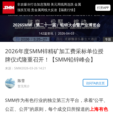
非农爆冷打击加息预期 美元周线两连跌 金属
打开APP
涨跌互现 贵金属周线大反攻【隔夜行情】
2026 SMM锌业大会圆满落幕！大咖云集 共
2026SMM（第二十一届）铅锌大会暨产业博览会
寻锌行业破局发展新机遇
142
篇资讯
|
2026-04-03
美国拟投30亿美元扶持关键矿产
专题
2026年度SMM锌精矿加工费采标单位授
掌上有色
为有色行业打造的神器
牌仪式隆重召开！【SMM铅锌峰会】
来源：
SMM
2026-03-26 14:21
陈雪
访问TA的主页
暂无简介
SMM作为有色行业的独立第三方平台，承着“公平、
公正、公开”的原则，每个成交日所报道的
上海有色