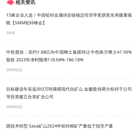
相关资讯
湖南省夏生实业有限公司
15家企业入选！中国铅锌金属供应链稳定经济学奖获奖名单隆重揭
湖南有色金属有限公司黄沙坪矿业分公司
晓【SMM铅锌峰会】
蒙自矿冶有限责任公司
SMM
南丹县吉朗铟业有限公司
中色股份：拟约1.68亿向中国稀土集团转让中色南方稀土41.56%
股权 2023年净利预增118.04%-186.18%
南丹县南方有色金属有限责任公司
SMM综合
内蒙古东升庙矿业责任有限公司
目标建设年采选300万吨规模现代化矿山 金徽股份两大铅锌子公司
内蒙古兴安铜锌冶炼有限公司
等投资建立合资矿业公司
内蒙古兴业银锡矿业股份有限公司
SMM综合
陕西西北有色矿产资源集团股份有限公司
因技术转型 Sasa矿山2024年铅锌精矿产量低于指导产量
陕西锌业有限公司