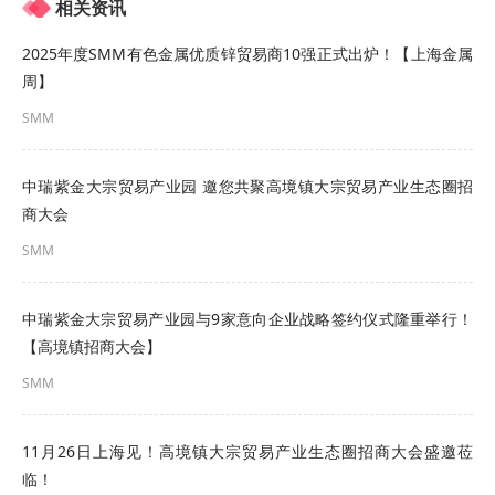
相关资讯
怀。他向广大企业家朋友发出热切邀约：期待更多
2025年度SMM有色金属优质锌贸易商10强正式出炉！【上海金属
企业融入高境创新发展大局，以硬核科技、前沿技
周】
术催生新产业、新模式、新动能，在高境布局新赛
SMM
道、开拓新领域、抢占新风口，共同书写创业、立
业、兴业的崭新篇章。
中瑞紫金大宗贸易产业园 邀您共聚高境镇大宗贸易产业生态圈招
商大会
此外，高境镇对产业发展与营商环境的深耕早已按
SMM
下 “加速键”。今年以来，高境镇敏锐把握物联网产
业战略机遇，将短距离物联网产业列为重点培育的
中瑞紫金大宗贸易产业园与9家意向企业战略签约仪式隆重举行！
新质生产力增长极。如今，全球首个城域级短距离
【高境镇招商大会】
SMM
物联网小镇已在高境扬帆启航，这既是高境镇落实
宝山区 “一地两区” 战略的重要里程碑，也为区域产
11月26日上海见！高境镇大宗贸易产业生态圈招商大会盛邀莅
业升级注入了核心动能。未来高境镇将推动产业升
临！