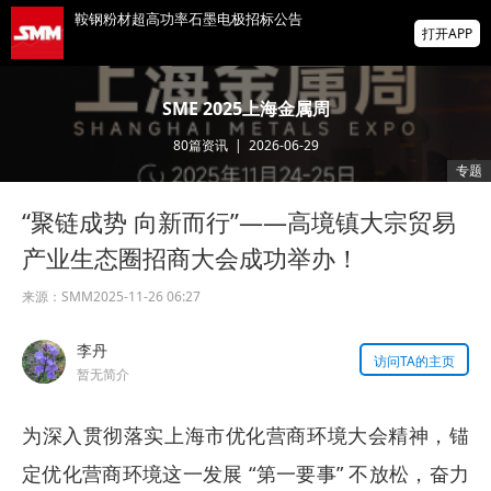
鞍钢粉材超高功率石墨电极招标公告
打开APP
海关总署：1~7月铜材进口降6.2% 稀土进口
SME 2025上海金属周
降5.5%铝材出口增16.7%
80
篇资讯
|
2026-06-29
SMM：从扩张到重构——锌冶炼厂合金化转
专题
型的机遇、困局与突围路径
“聚链成势 向新而行”——高境镇大宗贸易
掌上有色
为有色行业打造的神器
产业生态圈招商大会成功举办！
来源：
SMM
2025-11-26 06:27
李丹
访问TA的主页
暂无简介
为深入贯彻落实上海市优化营商环境大会精神，锚
定优化营商环境这一发展 “第一要事” 不放松，奋力