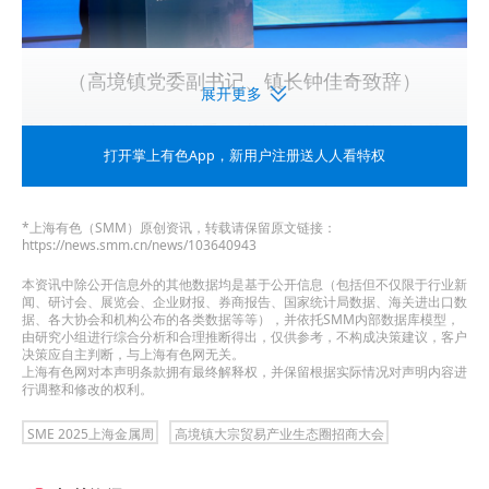
（高境镇党委副书记、镇长钟佳奇致辞）
展开更多
大会现场，高境镇党委副书记、镇长钟佳奇为“聚链
打开掌上有色App
，新用户注册送人人看特权
成势，向新而行”—— 高境镇大宗贸易产业生态圈招
商大会作开幕致辞。钟佳奇代表镇党委、政府向长
*上海有色（SMM）原创资讯，转载请保留原文链接：
期奋战在营商环境和投资促进工作一线的同志们致
https://news.smm.cn/news/103640943
以崇高的敬意，向一直以来关心、支持和参与高境
本资讯中除公开信息外的其他数据均是基于公开信息（包括但不仅限于行业新
闻、研讨会、展览会、企业财报、券商报告、国家统计局数据、海关进出口数
据、各大协会和机构公布的各类数据等等），并依托SMM内部数据库模型，
建设发展的企业家朋友和各界人士表示诚挚感谢。
由研究小组进行综合分析和合理推断得出，仅供参考，不构成决策建议，客户
决策应自主判断，与上海有色网无关。
他表示，高境始终是各类企业投资兴业的福地、宝
上海有色网对本声明条款拥有最终解释权，并保留根据实际情况对声明内容进
行调整和修改的权利。
地、旺地；如今的高境，发展势头强劲、发展空间
广阔、精神状态昂扬，正处在厚积薄发、大有可为
SME 2025上海金属周
高境镇大宗贸易产业生态圈招商大会
的上升期，全镇上下豪情满怀、干劲十足、信心满