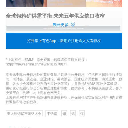
全球钼精矿供需平衡 未来五年供应缺口收窄
展开更多
打开掌上有色App
，新用户注册送人人看特权
*上海有色（SMM）原创资讯，转载请保留原文链接：
https://news.smm.cn/news/103578871
本资讯中除公开信息外的其他数据均是基于公开信息（包括但不仅限于行业新
闻、研讨会、展览会、企业财报、券商报告、国家统计局数据、海关进出口数
据、各大协会和机构公布的各类数据等等），并依托SMM内部数据库模型，
由研究小组进行综合分析和合理推断得出，仅供参考，不构成决策建议，客户
其结合全球钼精矿供需平衡, 2019-2030E得出如上
决策应自主判断，与上海有色网无关。
上海有色网对本声明条款拥有最终解释权，并保留根据实际情况对声明内容进
结论。而从供应端口来看：中国以外的钼精矿产量
行调整和修改的权利。
增速较缓慢。
亚太镍铬锰不锈钢大会
不锈钢
钼
铬
锰
全球主要经济体钼相关政策全景 战略导向差异驱动