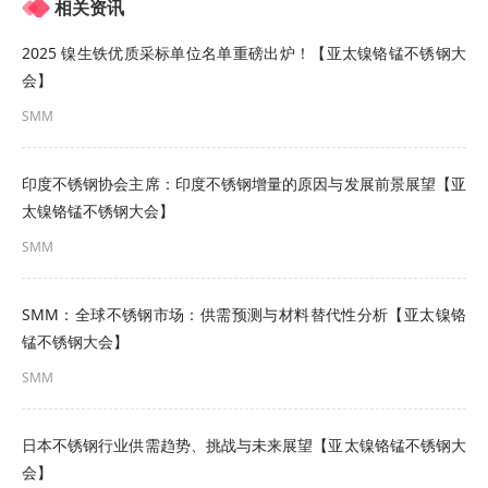
相关资讯
全球钼产业链重构
2025 镍生铁优质采标单位名单重磅出炉！【亚太镍铬锰不锈钢大
其对中国、欧盟、美国、秘鲁、智利、日本、韩国
会】
等的政策方向、具体政策以及影响进行了介绍。
SMM
中国钼精矿产量增速放缓且矿山品味下降 制约全球
印度不锈钢协会主席：印度不锈钢增量的原因与发展前景展望【亚
钼供应增速
太镍铬锰不锈钢大会】
SMM
SMM：全球不锈钢市场：供需预测与材料替代性分析【亚太镍铬
锰不锈钢大会】
SMM
日本不锈钢行业供需趋势、挑战与未来展望【亚太镍铬锰不锈钢大
中国是全球主要钼供应国及消费国，2024年中国钼
会】