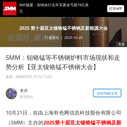
IMF披露：加纳央行去年买黄金亏损19亿美
打开APP
元
掌上有色
2025 第十届亚太镍铬锰不锈钢及新能源大会
为有色行业打造的神器
11
篇资讯
|
2025-10-28
供应偏紧支撑锗价上行 小金属板块走强 云南
专题
锗业、中钨高新领涨【SMM快讯】
SMM：钼铬锰等不锈钢炉料市场现状和走
存储芯片股延续跌势，美股盘前SK海力士跌
超5%、闪迪跌超8%，金价升至近两月高位
势分析【亚太镍铬锰不锈钢大会】
来源：
SMM
2025-10-22 13:03
李丹
访问TA的主页
暂无简介
10月21日，在由上海有色网信息科技股份有限公司
（SMM）主办的
2025第十届亚太镍铬锰不锈钢及新