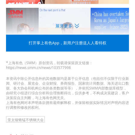
展开更多
打开掌上有色App
，新用户注册送人人看特权
*上海有色（SMM）原创资讯，转载请保留原文链接：
https://news.smm.cn/news/103577998
本资讯中除公开信息外的其他数据均是基于公开信息（包括但不仅限于行业新
闻、研讨会、展览会、企业财报、券商报告、国家统计局数据、海关进出口数
据、各大协会和机构公布的各类数据等等），并依托SMM内部数据库模型，
由研究小组进行综合分析和合理推断得出，仅供参考，不构成决策建议，客户
日本
不锈钢产量
趋势
决策应自主判断，与上海有色网无关。
上海有色网对本声明条款拥有最终解释权，并保留根据实际情况对声明内容进
行调整和修改的权利。
亚太镍铬锰不锈钢大会