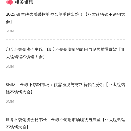
相关资讯
2025 镍生铁优质采标单位名单重磅出炉！【亚太镍铬锰不锈钢大
会】
SMM
日本不锈钢产量已跌破200万吨。由于日本不锈钢进
口量增加，其预计未来这一下降趋势仍将持续。
印度不锈钢协会主席：印度不锈钢增量的原因与发展前景展望【亚
太镍铬锰不锈钢大会】
分国别进口趋势
SMM
•进口主要来自亚洲；年总量约30万吨。
SMM：全球不锈钢市场：供需预测与材料替代性分析【亚太镍铬
•中国自2022年起超越韩国成为日本最大供应国→成
锰不锈钢大会】
本更低且质量提升
SMM
•来自印尼、马来西亚和印度的进口量亦持续增长。
世界不锈钢协会秘书长：全球不锈钢市场现状与展望【亚太镍铬锰
•泰国：2022年激增后快速回落。
不锈钢大会】