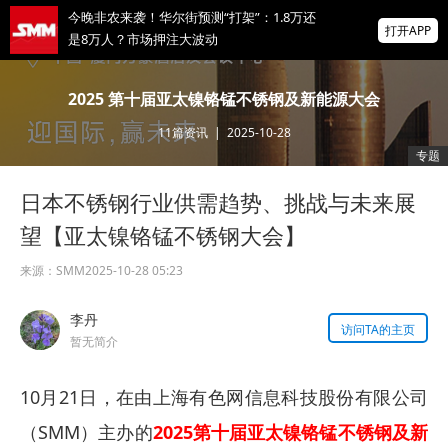
今晚非农来袭！华尔街预测“打架”：1.8万还
打开APP
是8万人？市场押注大波动
掌上有色
2025 第十届亚太镍铬锰不锈钢及新能源大会
为有色行业打造的神器
11
篇资讯
|
2025-10-28
成都10万吨/年新能源动力电池回收项目一期
专题
启动招标计划
日本不锈钢行业供需趋势、挑战与未来展
黄金回调结束信号出现？BCA称最大逆风已
消退，黄金不用等降息也能涨
望【亚太镍铬锰不锈钢大会】
来源：
SMM
2025-10-28 05:23
李丹
访问TA的主页
暂无简介
10月21日，在由上海有色网信息科技股份有限公司
（SMM）主办的
2025第十届亚太镍铬锰不锈钢及新