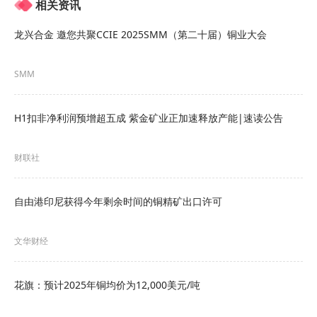
2025年度SMM铜排加工企业杰出供应商十强
相关资讯
龙兴合金 邀您共聚CCIE 2025SMM（第二十届）铜业大会
SMM
H1扣非净利润预增超五成 紫金矿业正加速释放产能|速读公告
财联社
安徽拓美威铜业集团有限公司
自由港印尼获得今年剩余时间的铜精矿出口许可
佛山建投华鸿铜业有限公司
文华财经
江西创德博越金属制品有限公司
江西力博科诚铜业有限公司
花旗：预计2025年铜均价为12,000美元/吨
江西鑫焱铜业有限公司