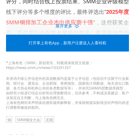
评分，同时结合线上投票结果、SMM企业评级模型
线下评分等多个维度的评比，最终评选出“
2025年度
SMM铜排加工企业杰出供应商十强
“，这些获奖企
展开更多
业，不仅是行业创新发展的引领者，更是推动产业
高质量发展的中流砥柱！
打开掌上有色App
，新用户注册送人人看特权
评委会在
由SMM、上海有色网金属交易中心和山东
*上海有色（SMM）原创资讯，转载请保留原文链接：
爱思信息科技有限公司主办，江西铜业股份有限公
https://news.smm.cn/news/103291357
司、鹰潭陆港控股有限公司主赞，山东恒邦冶炼股
本资讯中除公开信息外的其他数据均是基于公开信息（包括但不仅限于行业新
闻、研讨会、展览会、企业财报、券商报告、国家统计局数据、海关进出口数
据、各大协会和机构公布的各类数据等等），并依托SMM内部数据库模型，
份有限公司特邀协办，新煌集团、中条山有色金属
由研究小组进行综合分析和合理推断得出，仅供参考，不构成决策建议，客户
决策应自主判断，与上海有色网无关。
集团有限公司协办的
CCIE-2025SMM（第二十届）
上海有色网对本声明条款拥有最终解释权，并保留根据实际情况对声明内容进
行调整和修改的权利。
铜业大会暨铜产业博览会
上为获奖企业颁发荣誉证
书，与会嘉宾共同见证获奖企业的荣耀时刻！
铜
SMM铜业大会
宏观