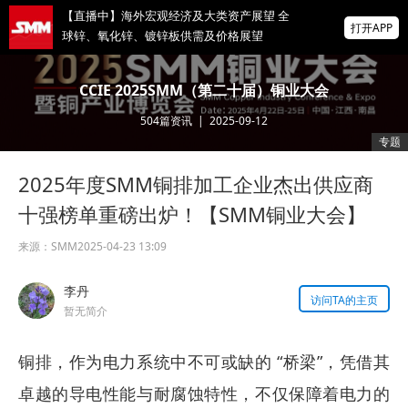
【直播中】海外宏观经济及大类资产展望 全
打开APP
球锌、氧化锌、镀锌板供需及价格展望
攀成钢2026年8月210吨20#圆钢（Φ90）公
CCIE 2025SMM（第二十届）铜业大会
开询比采购采购招标公告
504
篇资讯
|
2025-09-12
掌上有色
专题
为有色行业打造的神器
2025年度SMM铜排加工企业杰出供应商
2026年8月7日上期所主力合约成交情况
十强榜单重磅出炉！【SMM铜业大会】
来源：
SMM
2025-04-23 13:09
李丹
访问TA的主页
暂无简介
铜排，作为电力系统中不可或缺的 “桥梁”，凭借其
卓越的导电性能与耐腐蚀特性，不仅保障着电力的