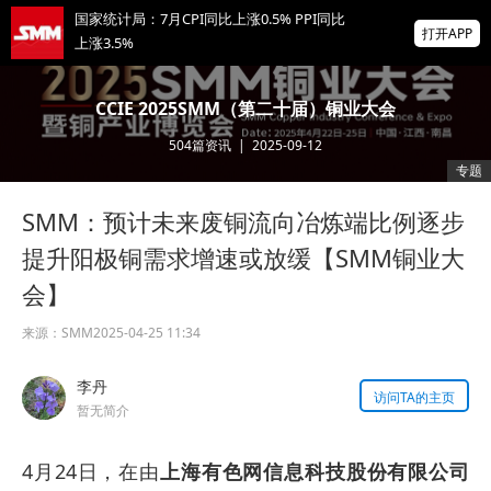
国家统计局：7月CPI同比上涨0.5% PPI同比
打开APP
上涨3.5%
非农爆冷打击加息预期 美元周线两连跌 金属
CCIE 2025SMM（第二十届）铜业大会
涨跌互现 贵金属周线大反攻【隔夜行情】
504
篇资讯
|
2025-09-12
2026 SMM锌业大会圆满落幕！大咖云集 共
专题
寻锌行业破局发展新机遇
SMM：预计未来废铜流向冶炼端比例逐步
掌上有色
为有色行业打造的神器
提升阳极铜需求增速或放缓【SMM铜业大
会】
来源：
SMM
2025-04-25 11:34
李丹
访问TA的主页
暂无简介
4月24日，在由
上海有色网信息科技股份有限公司