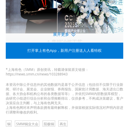
展开更多
1 废铜冶炼工艺
打开掌上有色App
，新用户注册送人人看特权
废铜冶炼工艺
*上海有色（SMM）原创资讯，转载请保留原文链接：
https://news.smm.cn/news/103288943
本资讯中除公开信息外的其他数据均是基于公开信息（包括但不仅限于行业新
闻、研讨会、展览会、企业财报、券商报告、国家统计局数据、海关进出口数
据、各大协会和机构公布的各类数据等等），并依托SMM内部数据库模型，
由研究小组进行综合分析和合理推断得出，仅供参考，不构成决策建议，客户
决策应自主判断，与上海有色网无关。
上海有色网对本声明条款拥有最终解释权，并保留根据实际情况对声明内容进
行调整和修改的权利。
►SMM分析
铜
SMM铜业大会
阳极铜
再生
直接利用（流向加工端）：一些废料不需要熔炼处