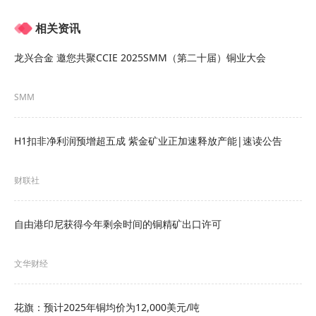
理可直接作为电解铜替代品用于铜材生产，主要在
相关资讯
废铜制杆和黄铜棒两个行业。
龙兴合金 邀您共聚CCIE 2025SMM（第二十届）铜业大会
间接利用（流向冶炼端）：部分废杂铜需作为铜精
SMM
矿的替代品，需要经过熔炼处理成电解铜后供用户
使用， 称为再生冶炼。
H1扣非净利润预增超五成 紫金矿业正加速释放产能|速读公告
国内废铜冶炼主要以一段法和二段法为主
财联社
►SMM分析
自由港印尼获得今年剩余时间的铜精矿出口许可
•一段法：此法是将经过分选的黄杂铜与紫杂铜直接
加入反射炉进行火法熔炼，一步产出阳极铜。此法
文华财经
的优点是流程短、建厂快、投资少，但该法仅能处
理成分不太复杂的废杂铜（含铜要求超过90%）。
花旗：预计2025年铜均价为12,000美元/吨