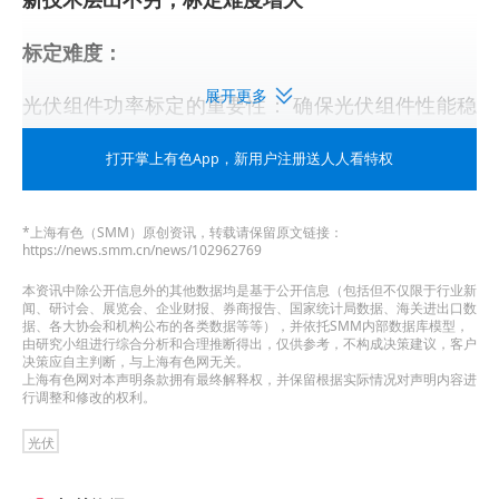
标定难度：
展开更多
光伏组件功率标定的重要性： 确保光伏组件性能稳
定， 提高发电效率；
打开掌上有色App
，新用户注册送人人看特权
新技术的发展： 新的
电池技术
路线光伏组件不断涌
现；
*上海有色（SMM）原创资讯，转载请保留原文链接：
https://news.smm.cn/news/102962769
标定难度增大： 新技术的应用使得光伏组件的功率
本资讯中除公开信息外的其他数据均是基于公开信息（包括但不仅限于行业新
闻、研讨会、展览会、企业财报、券商报告、国家统计局数据、海关进出口数
标定更加复杂和困难。
据、各大协会和机构公布的各类数据等等），并依托SMM内部数据库模型，
由研究小组进行综合分析和合理推断得出，仅供参考，不构成决策建议，客户
决策应自主判断，与上海有色网无关。
商业目的导致“劣币驱除良币”现象
上海有色网对本声明条款拥有最终解释权，并保留根据实际情况对声明内容进
行调整和修改的权利。
组件功率标定现状：
存在虚标现象， 导致市场混
光伏
乱；