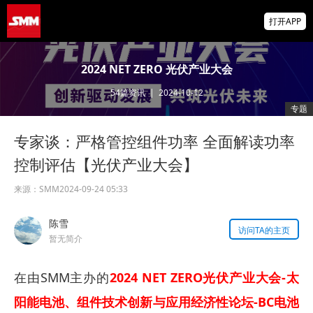
阶段
三水实业 璀璨亮相 SME 2026上海金属周
打开APP
金属涨跌互现 沪锌沪锡跌超1% 沪银涨超3%
2024 NET ZERO 光伏产业大会
碳酸锂、沪金涨逾2%【SMM日评】
54
篇资讯
|
2024-10-12
掌上有色
专题
为有色行业打造的神器
专家谈：严格管控组件功率 全面解读功率
控制评估【光伏产业大会】
来源：
SMM
2024-09-24 05:33
陈雪
访问TA的主页
暂无简介
在由SMM主办的
2024 NET ZERO光伏产业大会-太
阳能电池、组件技术创新与应用经济性论坛-BC电池