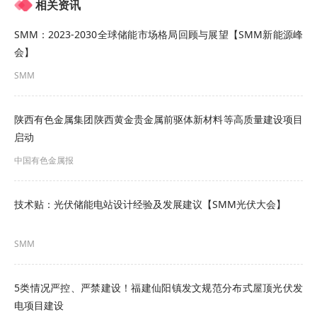
相关资讯
虚标原因：
部分企业为了降低成本， 提高利润，故
SMM：2023-2030全球储能市场格局回顾与展望【SMM新能源峰
意虚标功率；
会】
影响：
导致优质产品被劣质产品取代， 影响市场公
SMM
平竞争；
陕西有色金属集团陕西黄金贵金属前驱体新材料等高质量建设项目
解决措施：
加强监管， 建立完善的检测和认证体
启动
系， 保证多方权益。
中国有色金属报
功率控制：因此为了满足市场对于功率准确性的需
技术贴：光伏储能电站设计经验及发展建议【SMM光伏大会】
求，鉴衡通过实验室与光伏组件企业产线标板对标
传递，变量管控，为企业和开发商推出了组件功率
SMM
控制认证。
5类情况严控、严禁建设！福建仙阳镇发文规范分布式屋顶光伏发
检测&审核流程
电项目建设